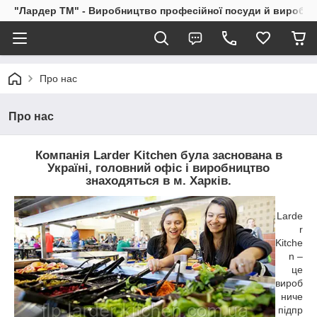
"Лардер TM" - Виробництво професійної посуди й виробів і
Про нас
Про нас
Компанія Larder Kitchen була заснована в
Україні, головний офіс і виробництво
знаходяться в м. Харків.
Larde
r
Kitche
n –
це
вироб
ниче
підпр