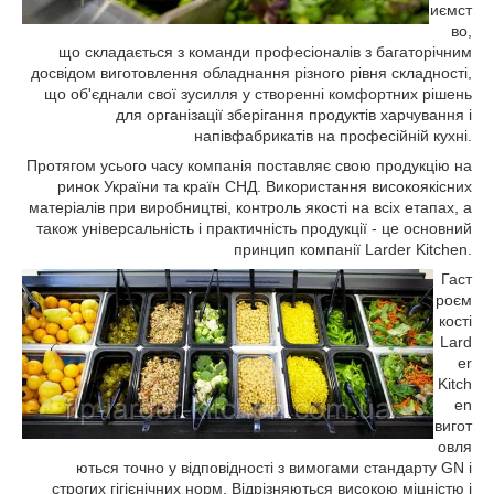
иємст
во,
що складається з команди професіоналів з багаторічним
досвідом виготовлення обладнання різного рівня складності,
що об'єднали свої зусилля у створенні комфортних рішень
для організації зберігання продуктів харчування і
напівфабрикатів на професійній кухні.
Протягом усього часу компанія поставляє свою продукцію на
ринок України та країн СНД. Використання високоякісних
матеріалів при виробництві, контроль якості на всіх етапах, а
також універсальність і практичність продукції - це основний
принцип компанії Larder Kitchen.
Гаст
роєм
кості
Lard
er
Kitch
en
вигот
овля
ються точно у відповідності з вимогами стандарту GN і
строгих гігієнічних норм. Відрізняються високою міцністю і