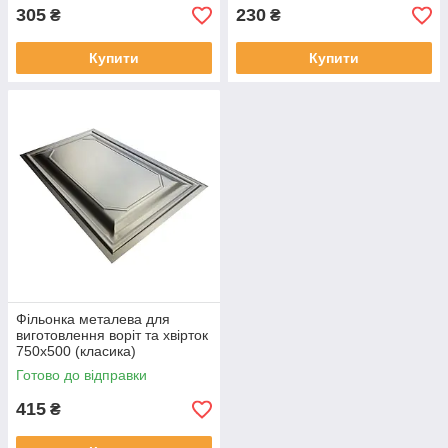
305
230
₴
₴
Купити
Купити
Фільонка металева для
виготовлення воріт та хвірток
750х500 (класика)
Готово до відправки
415
₴