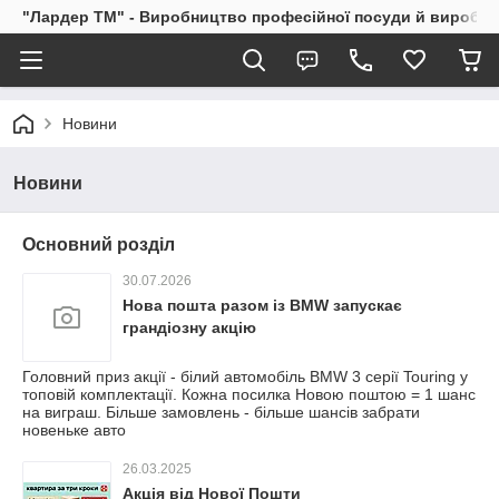
"Лардер TM" - Виробництво професійної посуди й виробів і
Новини
Новини
Основний розділ
30.07.2026
Нова пошта разом із BMW запускає
грандіозну акцію
Головний приз акції - білий автомобіль BMW 3 серії Touring у
топовій комплектації. Кожна посилка Новою поштою = 1 шанс
на виграш. Більше замовлень - більше шансів забрати
новеньке авто
26.03.2025
Акція від Нової Пошти