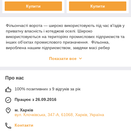
Купити
Купити
Фільончасті ворота — широко використовують під час в'їздів у
приватну власність і котеджові оселі. Широко
використовуються на територіях промислових підприємств та
інших об'єктах промислового призначення. Фільонка,
вироблена нашим підприємством, завдяки масі ребер
жорсткості в її конструкції, є високоміцним виробом. Крім
Показати все
цього, цей виріб є геометрично правильним у всіх площинах,
що дає змогу уникнути потреби припасування філенки на
каркасі воріт, дверей і каліток під час монтажу. Ексклюзивний
дизайн, висока якість виготовлення, підвищена міцність —
Про нас
основні переваги цього виробу.
100% позитивних з 9 відгуків за рік
Працює з 26.09.2016
м. Харків
вул. Клочківська, 347-А, 61068, Харків, Україна
Контакти