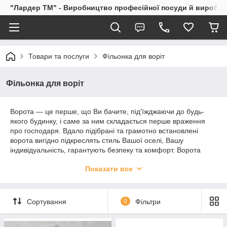
"Лардер TM" - Виробництво професійної посуди й виробів і
Товари та послуги
Фільонка для воріт
Фільонка для воріт
Ворота — це перше, що Ви бачите, під'їжджаючи до будь-
якого будинку, і саме за ним складається перше враження
про господаря. Вдало підібрані та грамотно встановлені
ворота вигідно підкреслять стиль Вашої оселі, Вашу
індивідуальність, гарантують безпеку та комфорт. Ворота
виготовлені з використанням декоративної металевої
Показати все
фільонки, що мають високу міцність, унікальний дизайн, стійкі
до атмосферних явищ (сніг, дощ), примусового проникнення
(захист від зламу). Мають чудові експлуатаційні
характеристики та призначені для тривалого терміну
Сортування
0
Фільтри
експлуатації.