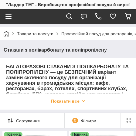
"Лардер TM" - Виробництво професійної посуди й виробів і
Товари та послуги
Професійний посуд для ресторанів, к
Стакани з полікарбонату та поліпропілену
БАГАТОРАЗОВІ СТАКАНИ З ПОЛІКАРБОНАТУ ТА
ПОЛІПРОПІЛЕНУ — це БЕЗПЕЧНИЙ варіант
заміни скляного посуду для організації
харчування в громадських місцях: кафе,
ресторанах, барах, готелях, спортивних клубах,
басейнах, SPA, школах, армійських столових і
т.д. Через свою легку вагу і надзвичайну
Показати все
міцність стакани незамінні для організації
виїздних банкетів, в походах (навіть в умовах
крайньої півночі) і на відпочинку на природі.
Сортування
0
Фільтри
Новинка
Новинка