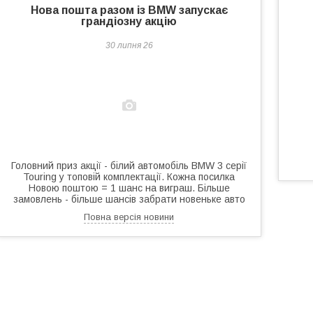
Нова пошта разом із BMW запускає
грандіозну акцію
30 липня 26
Головний приз акції - білий автомобіль BMW 3 серії
Touring у топовій комплектації. Кожна посилка
Новою поштою = 1 шанс на виграш. Більше
замовлень - більше шансів забрати новеньке авто
Повна версія новини