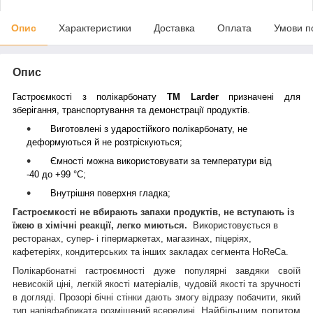
Опис
Характеристики
Доставка
Оплата
Умови п
Опис
Гастроємкості з полікарбонату
ТМ Larder
призначені для
зберігання, транспортування та демонстрації продуктів.
Виготовлені з ударостійкого полікарбонату, не
деформуються й не розтріскуються;
Ємності можна використовувати за температури від
-40 до +99 °C;
Внутрішня поверхня гладка;
Гастроємкості не вбирають запахи продуктів, не вступають із
їжею в хімічні реакції,
легко миються.
Використовується в
ресторанах, супер- і гіпермаркетах, магазинах, піцеріях,
кафетеріях, кондитерських та інших закладах сегмента HoReCa.
Полікарбонатні гастроємності дуже популярні завдяки своїй
невисокій ціні, легкій якості матеріалів, чудовій якості та зручності
в догляді. Прозорі бічні стінки дають змогу відразу побачити, який
Найбільшим попитом
тип напівфабриката розміщений всередині.