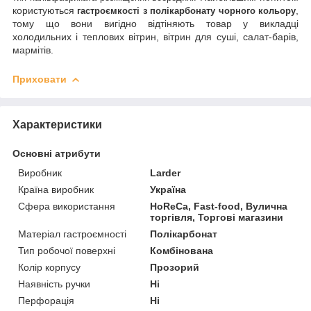
користуються
,
гастроємкості з полікарбонату чорного кольору
тому що вони вигідно відтіняють товар у викладці
холодильних і теплових вітрин, вітрин для суші, салат-барів,
мармітів.
Приховати
Характеристики
Основні атрибути
Виробник
Larder
Країна виробник
Україна
Сфера використання
HoReCa, Fast-food, Вулична
торгівля, Торгові магазини
Матеріал гастроємності
Полікарбонат
Тип робочої поверхні
Комбінована
Колір корпусу
Прозорий
Наявність ручки
Ні
Перфорація
Ні