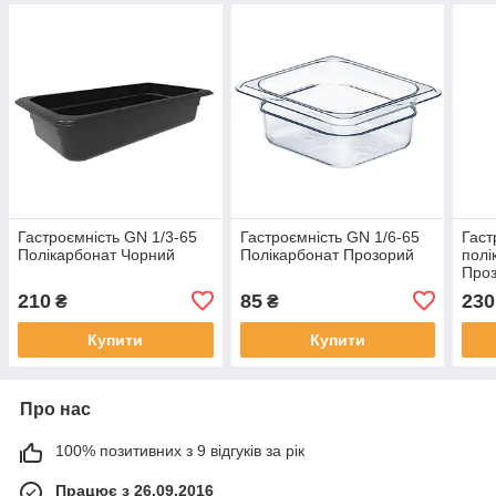
Гастроємність GN 1/3-65
Гастроємність GN 1/6-65
Гаст
Полікарбонат Чорний
Полікарбонат Прозорий
полі
Про
210
85
230
₴
₴
Купити
Купити
Про нас
100% позитивних з 9 відгуків за рік
Працює з 26.09.2016